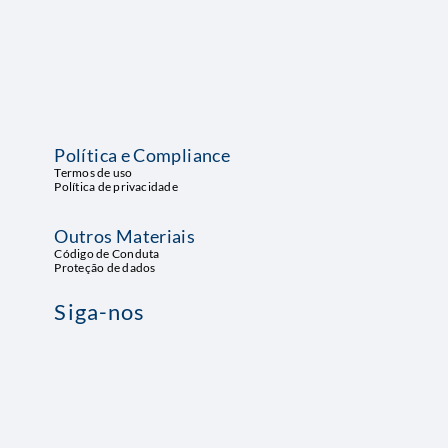
ntrar em contato
Endereço
Rua Gal. Gustavo Cordeiro de Faria, 99
Ribeira – Natal, RN CEP: 59012-570
Política e Compliance
Termos de uso
Política de privacidade
Outros Materiais
Código de Conduta
Proteção de dados
Siga-nos